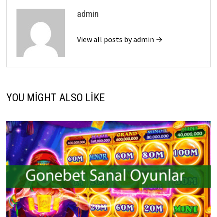
admin
View all posts by admin →
YOU MIGHT ALSO LIKE