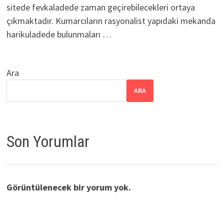
sitede fevkaladede zaman geçirebilecekleri ortaya
çıkmaktadır. Kumarcıların rasyonalist yapıdaki mekanda
harikuladede bulunmaları …
Ara
ARA
Son Yorumlar
Görüntülenecek bir yorum yok.