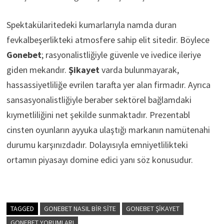
Spektakülaritedeki kumarlarıyla namda duran
fevkalbeşerlikteki atmosfere sahip elit sitedir. Böylece
Gonebet
; rasyonalistliğiyle güvenle ve ivedice ileriye
giden mekandır.
Şikayet
varda bulunmayarak,
hassassiyetliliğe evrilen tarafta yer alan firmadır. Ayrıca
sansasyonalistliğiyle beraber sektörel bağlamdaki
kıymetliliğini net şekilde sunmaktadır. Prezentabl
cinsten oyunların ayyuka ulaştığı markanın namütenahi
durumu karşınızdadır. Dolayısıyla emniyetlilikteki
ortamın piyasayı domine edici yanı söz konusudur.
TAGGED
GONEBET NASIL BIR SITE
GONEBET ŞIKAYET
GONEBET YORUMLARI