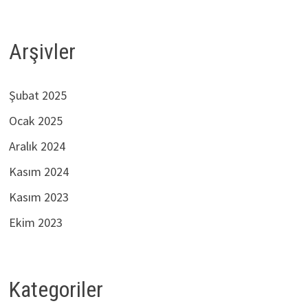
Arşivler
Şubat 2025
Ocak 2025
Aralık 2024
Kasım 2024
Kasım 2023
Ekim 2023
Kategoriler