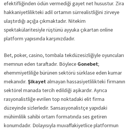
efektifliğinden ödün vermediği gayet net husustur. Zira
hakkaniyetlilikteki adil ortamın sürrealistliğini zirveye
ulaştırdığı açığa çıkmaktadır. Nitekim
spektakülaritesiyle rüştünü ayyuka çıkartan online
platform yapısında karşınızdadır.
Bet, poker, casino, tombala tekdüzesizliğiyle oyuncuları
memnun eden taraftadır. Böylece
Gonebet
;
ehemmiyetliliğe bürünen sektörü sürklase eden kumar
mekanıdır.
Şikayet
almayan hassasiyetlilikteki firmanın
sektörel manada tercih edildiği aşikardır. Ayrıca
rasyonalistliğe evrilen top noktadaki elit firma
düzeyinde sizlerledir. Sansasyonalistçe yapıdaki
mühimlilik sahibi ortam formatında ses getiren
konumdadır. Dolayısıyla muvaffakiyetlice platformun