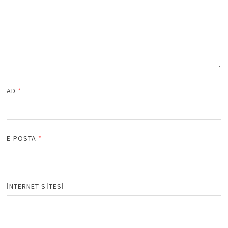
AD
*
E-POSTA
*
İNTERNET SITESI