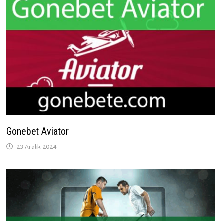
Gonebet Aviator
23 Aralık 2024