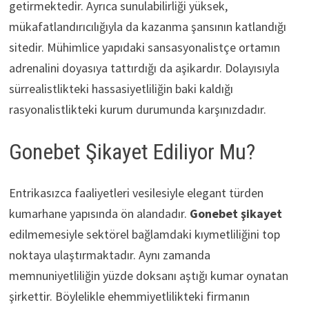
getirmektedir. Ayrıca sunulabilirliği yüksek,
mükafatlandırıcılığıyla da kazanma şansının katlandığı
sitedir. Mühimlice yapıdaki sansasyonalistçe ortamın
adrenalini doyasıya tattırdığı da aşikardır. Dolayısıyla
sürrealistlikteki hassasiyetliliğin baki kaldığı
rasyonalistlikteki kurum durumunda karşınızdadır.
Gonebet Şikayet Ediliyor Mu?
Entrikasızca faaliyetleri vesilesiyle elegant türden
kumarhane yapısında ön alandadır.
Gonebet şikayet
edilmemesiyle sektörel bağlamdaki kıymetliliğini top
noktaya ulaştırmaktadır. Aynı zamanda
memnuniyetliliğin yüzde doksanı aştığı kumar oynatan
şirkettir. Böylelikle ehemmiyetlilikteki firmanın