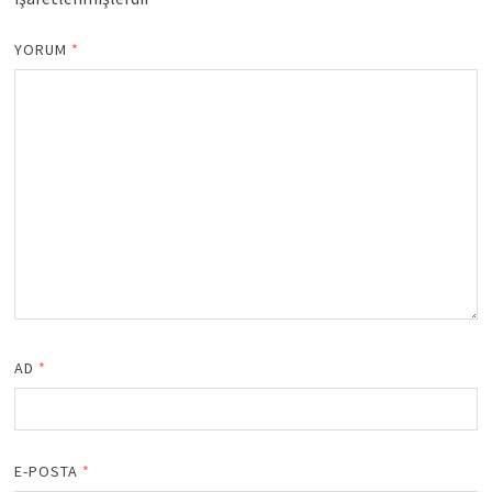
YORUM
*
AD
*
E-POSTA
*