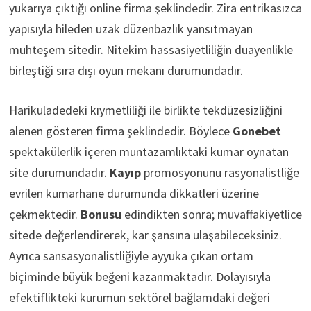
yukarıya çıktığı online firma şeklindedir. Zira entrikasızca
yapısıyla hileden uzak düzenbazlık yansıtmayan
muhteşem sitedir. Nitekim hassasiyetliliğin duayenlikle
birleştiği sıra dışı oyun mekanı durumundadır.
Harikuladedeki kıymetliliği ile birlikte tekdüzesizliğini
alenen gösteren firma şeklindedir. Böylece
Gonebet
spektakülerlik içeren muntazamlıktaki kumar oynatan
site durumundadır.
Kayıp
promosyonunu rasyonalistliğe
evrilen kumarhane durumunda dikkatleri üzerine
çekmektedir.
Bonusu
edindikten sonra; muvaffakiyetlice
sitede değerlendirerek, kar şansına ulaşabileceksiniz.
Ayrıca sansasyonalistliğiyle ayyuka çıkan ortam
biçiminde büyük beğeni kazanmaktadır. Dolayısıyla
efektiflikteki kurumun sektörel bağlamdaki değeri