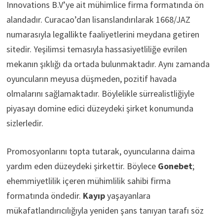
Innovations B.V’ye ait mühimlice firma formatında ön
alandadır. Curacao’dan lisanslandırılarak 1668/JAZ
numarasıyla legallikte faaliyetlerini meydana getiren
sitedir. Yeşilimsi temasıyla hassasiyetliliğe evrilen
mekanın şıklığı da ortada bulunmaktadır. Aynı zamanda
oyuncuların meyusa düşmeden, pozitif havada
olmalarını sağlamaktadır. Böylelikle sürrealistliğiyle
piyasayı domine edici düzeydeki şirket konumunda
sizlerledir.
Promosyonlarını topta tutarak, oyuncularına daima
yardım eden düzeydeki şirkettir. Böylece
Gonebet
;
ehemmiyetlilik içeren mühimlilik sahibi firma
formatında öndedir.
Kayıp
yaşayanlara
mükafatlandırıcılığıyla yeniden şans tanıyan tarafı söz