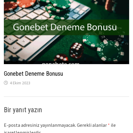
Gonebet Deneme Bonusu
4 Ekim 2023
Bir yanıt yazın
E-posta adresiniz yayınlanmayacak.
Gerekli alanlar
*
ile
işaretlenmişlerdir