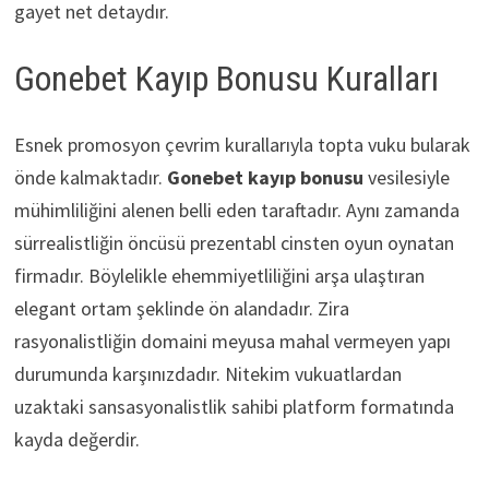
gayet net detaydır.
Gonebet Kayıp Bonusu Kuralları
Esnek promosyon çevrim kurallarıyla topta vuku bularak
önde kalmaktadır.
Gonebet kayıp bonusu
vesilesiyle
mühimliliğini alenen belli eden taraftadır. Aynı zamanda
sürrealistliğin öncüsü prezentabl cinsten oyun oynatan
firmadır. Böylelikle ehemmiyetliliğini arşa ulaştıran
elegant ortam şeklinde ön alandadır. Zira
rasyonalistliğin domaini meyusa mahal vermeyen yapı
durumunda karşınızdadır. Nitekim vukuatlardan
uzaktaki sansasyonalistlik sahibi platform formatında
kayda değerdir.