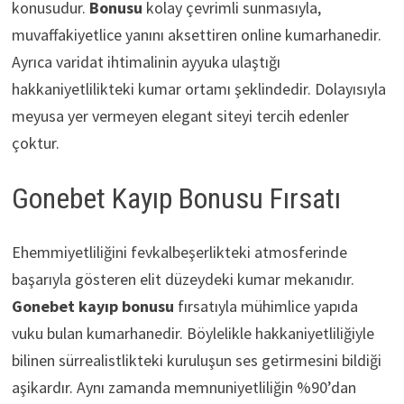
konusudur.
Bonusu
kolay çevrimli sunmasıyla,
muvaffakiyetlice yanını aksettiren online kumarhanedir.
Ayrıca varidat ihtimalinin ayyuka ulaştığı
hakkaniyetlilikteki kumar ortamı şeklindedir. Dolayısıyla
meyusa yer vermeyen elegant siteyi tercih edenler
çoktur.
Gonebet Kayıp Bonusu Fırsatı
Ehemmiyetliliğini fevkalbeşerlikteki atmosferinde
başarıyla gösteren elit düzeydeki kumar mekanıdır.
Gonebet kayıp bonusu
fırsatıyla mühimlice yapıda
vuku bulan kumarhanedir. Böylelikle hakkaniyetliliğiyle
bilinen sürrealistlikteki kuruluşun ses getirmesini bildiği
aşikardır. Aynı zamanda memnuniyetliliğin %90’dan