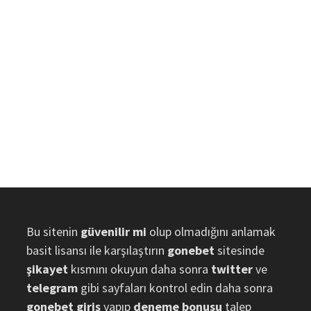
Bu sitenin
güvenilir mi
olup olmadığını anlamak
basit lisansı ile karşılaştırın
gonebet
sitesinde
şikayet
kısmını okuyun daha sonra
twitter
ve
telegram
gibi sayfaları kontrol edin daha sonra
gonebet giriş
yapıp
deneme bonusu
talep