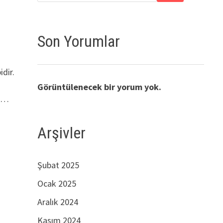
Son Yorumlar
dir.
Görüntülenecek bir yorum yok.
a …
Arşivler
Şubat 2025
Ocak 2025
Aralık 2024
Kasım 2024