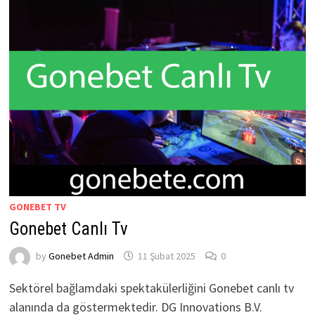
GONEBET TV
Gonebet Canlı Tv
by
Gonebet Admin
11 Şubat 2025
0
Sektörel bağlamdaki spektakülerliğini Gonebet canlı tv
alanında da göstermektedir. DG Innovations B.V.