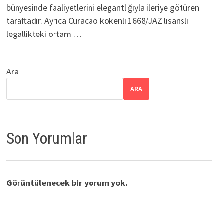
bünyesinde faaliyetlerini elegantlığıyla ileriye götüren
taraftadır. Ayrıca Curacao kökenli 1668/JAZ lisanslı
legallikteki ortam …
Ara
ARA
Son Yorumlar
Görüntülenecek bir yorum yok.