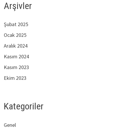
Arşivler
Şubat 2025
Ocak 2025
Aralık 2024
Kasım 2024
Kasım 2023
Ekim 2023
Kategoriler
Genel